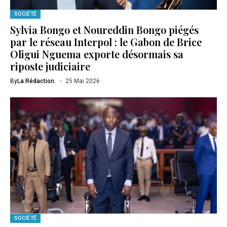
SOCIÉTÉ
Sylvia Bongo et Noureddin Bongo piégés
par le réseau Interpol : le Gabon de Brice
Oligui Nguema exporte désormais sa
riposte judiciaire
By
La Rédaction.
25 Mai 2026
SOCIÉTÉ