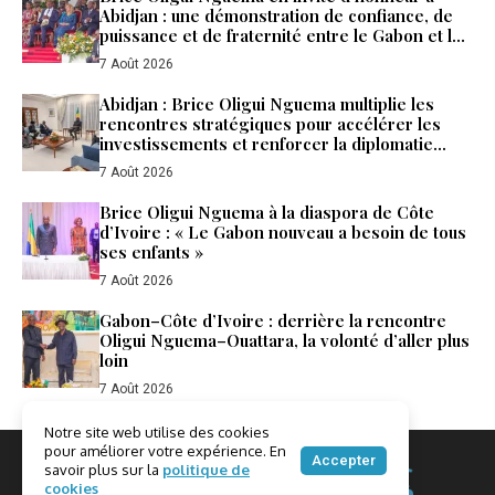
Abidjan : une démonstration de confiance, de
puissance et de fraternité entre le Gabon et la
Côte d’Ivoire
7 Août 2026
Abidjan : Brice Oligui Nguema multiplie les
rencontres stratégiques pour accélérer les
investissements et renforcer la diplomatie
économique du Gabon
7 Août 2026
Brice Oligui Nguema à la diaspora de Côte
d’Ivoire : « Le Gabon nouveau a besoin de tous
ses enfants »
7 Août 2026
Gabon–Côte d’Ivoire : derrière la rencontre
Oligui Nguema–Ouattara, la volonté d’aller plus
loin
7 Août 2026
Notre site web utilise des cookies
pour améliorer votre expérience. En
Accepter
savoir plus sur la
politique de
cookies