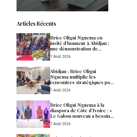
Articles Récents
Brice Oligui Nguema en
invité d’honneur à Abidjan :
une démonstration de
confiance, de puissance et de
7 Août 2026
fraternité entre le Gabon et la
Côte d’Ivoire
Abidjan : Brice Oligui
Nguema multiplie les
rencontres stratégiques pour
accélérer les
7 Août 2026
investissements et renforcer
la diplomatie économique du
Gabon
Brice Oligui Nguema à la
diaspora de Côte d’Ivoire : «
Le Gabon nouveau a besoin
de tous ses enfants »
7 Août 2026