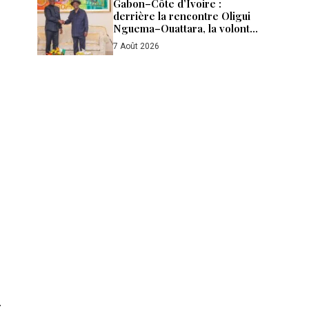
Gabon–Côte d’Ivoire :
derrière la rencontre Oligui
Nguema–Ouattara, la volonté
d’aller plus loin
7 Août 2026
.