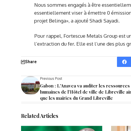
Nous sommes engagés à être essentiellemen
essentiellement viser à émettre 0 émission 
projet Belinga», a ajouté Shadi Sayadi.
Pour rappel, Fortescue Metals Group est un
l’extraction du fer. Elle est l’une des plus
Share
Previous Post
Gabon : L'Anavea va auditer les ressources
humaines de l'Hôtel de ville de Libreville ai
que les mairies du Grand Libreville
Related Articles