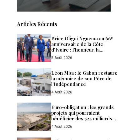
Articles Récents
Brice Oligui Nguema au 66ᵉ
anniversaire de la Côte
d’Ivoire : l’honneur, la
diplomatie et les affaires
5 Août 2026
Léon Mba : le Gabon restaure
la mémoire de son Père de
l’Indépendance
4 Août 2026
Euro-obligation : les grands
projets qui pourraient
bénéficier des 524 milliards
de FCFA levés par le Gabon
4 Août 2026