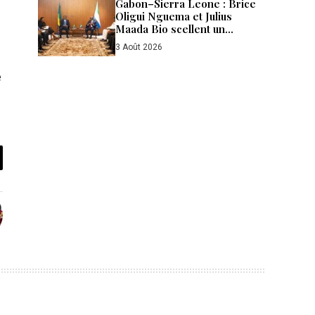
Gabon–Sierra Leone : Brice
Oligui Nguema et Julius
Maada Bio scellent un
partenariat stratégique à
3 Août 2026
Freetown
e