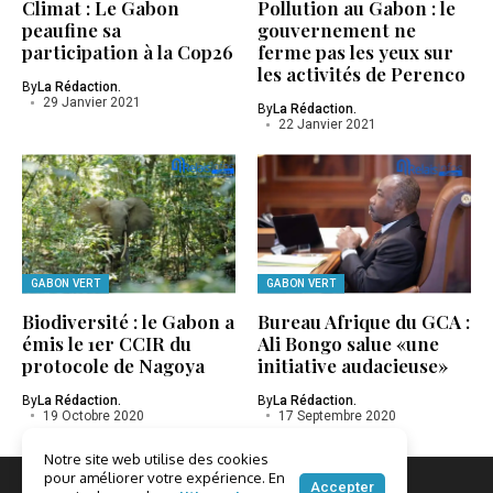
Climat : Le Gabon
Pollution au Gabon : le
peaufine sa
gouvernement ne
participation à la Cop26
ferme pas les yeux sur
les activités de Perenco
By
La Rédaction.
29 Janvier 2021
By
La Rédaction.
22 Janvier 2021
GABON VERT
GABON VERT
Biodiversité : le Gabon a
Bureau Afrique du GCA :
émis le 1er CCIR du
Ali Bongo salue «une
protocole de Nagoya
initiative audacieuse»
By
La Rédaction.
By
La Rédaction.
19 Octobre 2020
17 Septembre 2020
Notre site web utilise des cookies
pour améliorer votre expérience. En
Accepter