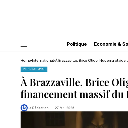
Politique
Economie & So
Home
International
À Brazzaville, Brice Oligui Nguema plaide
INTERNATIONAL
À Brazzaville, Brice Ol
financement massif du
La Rédaction.
27 Mai 2026