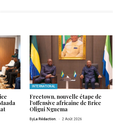
INTERNATIONAL
ice
Freetown, nouvelle étape de
 Maada
l’offensive africaine de Brice
iat
Oligui Nguema
By
La Rédaction.
2 Août 2026