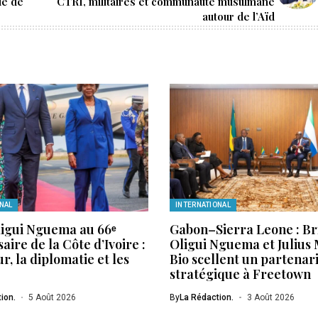
ue de
CTRI, militaires et communauté musulmane
autour de l’Aïd
NAL
INTERNATIONAL
ligui Nguema au 66ᵉ
Gabon–Sierra Leone : Br
aire de la Côte d’Ivoire :
Oligui Nguema et Julius
r, la diplomatie et les
Bio scellent un partenar
stratégique à Freetown
ion.
5 Août 2026
By
La Rédaction.
3 Août 2026