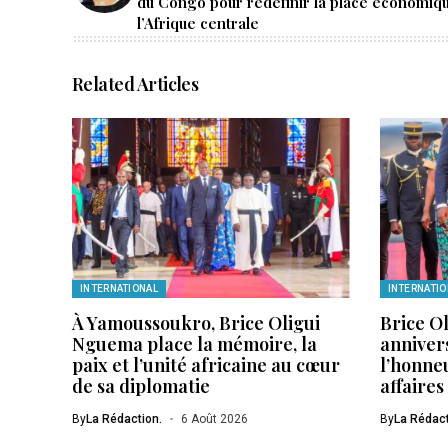
du Congo pour redéfinir la place économiq
l’Afrique centrale
Related Articles
INTERNATIONAL
INTERNATIO
À Yamoussoukro, Brice Oligui
Brice O
Nguema place la mémoire, la
annivers
paix et l’unité africaine au cœur
l’honneu
de sa diplomatie
affaires
By
La Rédaction.
6 Août 2026
By
La Rédact