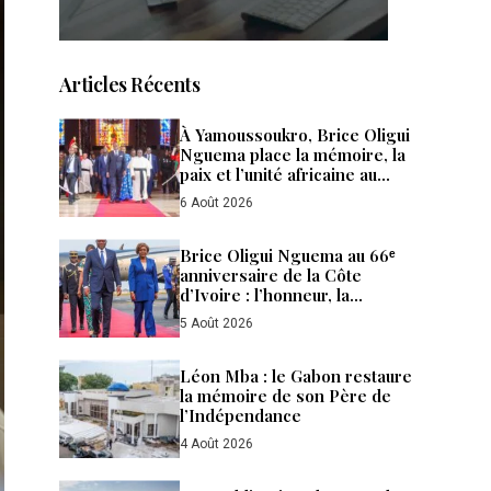
Articles Récents
À Yamoussoukro, Brice Oligui
Nguema place la mémoire, la
paix et l’unité africaine au
cœur de sa diplomatie
6 Août 2026
Brice Oligui Nguema au 66ᵉ
anniversaire de la Côte
d’Ivoire : l’honneur, la
diplomatie et les affaires
5 Août 2026
Léon Mba : le Gabon restaure
la mémoire de son Père de
l’Indépendance
4 Août 2026