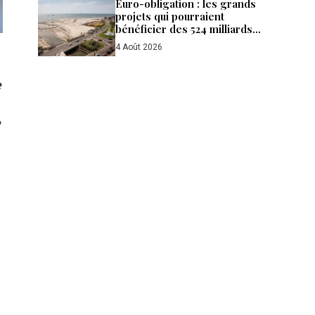
Euro-obligation : les grands
projets qui pourraient
bénéficier des 524 milliards
de FCFA levés par le Gabon
4 Août 2026
e
e