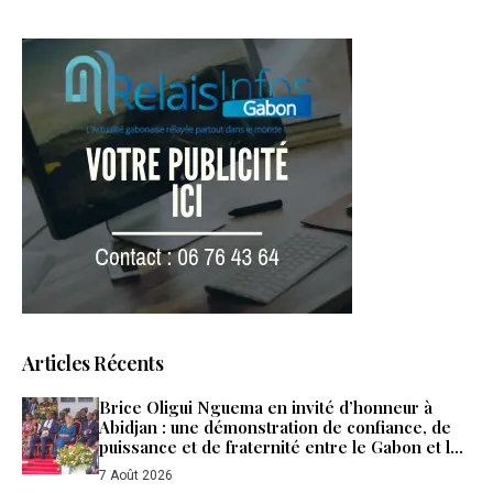
Articles Récents
Brice Oligui Nguema en invité d’honneur à
Abidjan : une démonstration de confiance, de
puissance et de fraternité entre le Gabon et la
Côte d’Ivoire
7 Août 2026