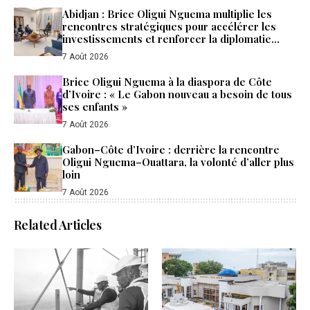
Abidjan : Brice Oligui Nguema multiplie les
rencontres stratégiques pour accélérer les
investissements et renforcer la diplomatie
économique du Gabon
7 Août 2026
Brice Oligui Nguema à la diaspora de Côte
d’Ivoire : « Le Gabon nouveau a besoin de tous
ses enfants »
7 Août 2026
Gabon–Côte d’Ivoire : derrière la rencontre
Oligui Nguema–Ouattara, la volonté d’aller plus
loin
7 Août 2026
Related Articles