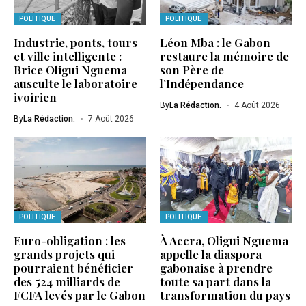
POLITIQUE
POLITIQUE
Industrie, ponts, tours
Léon Mba : le Gabon
et ville intelligente :
restaure la mémoire de
Brice Oligui Nguema
son Père de
ausculte le laboratoire
l’Indépendance
ivoirien
By
La Rédaction.
4 Août 2026
By
La Rédaction.
7 Août 2026
POLITIQUE
POLITIQUE
Euro-obligation : les
À Accra, Oligui Nguema
grands projets qui
appelle la diaspora
pourraient bénéficier
gabonaise à prendre
des 524 milliards de
toute sa part dans la
FCFA levés par le Gabon
transformation du pays