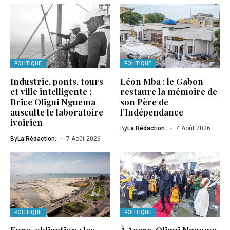
POLITIQUE
POLITIQUE
Industrie, ponts, tours
Léon Mba : le Gabon
et ville intelligente :
restaure la mémoire de
Brice Oligui Nguema
son Père de
ausculte le laboratoire
l’Indépendance
ivoirien
By
La Rédaction.
4 Août 2026
By
La Rédaction.
7 Août 2026
POLITIQUE
POLITIQUE