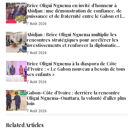
Brice Oligui Nguema en invité d’honneur à
Abidjan : une démonstration de confiance, de
puissance et de fraternité entre le Gabon et la
Côte d’Ivoire
7 Août 2026
Abidjan : Brice Oligui Nguema multiplie les
rencontres stratégiques pour accélérer les
investissements et renforcer la diplomatie
économique du Gabon
7 Août 2026
Brice Oligui Nguema à la diaspora de Côte
d’Ivoire : « Le Gabon nouveau a besoin de tous
ses enfants »
7 Août 2026
Gabon–Côte d’Ivoire : derrière la rencontre
Oligui Nguema–Ouattara, la volonté d’aller plus
loin
7 Août 2026
Related Articles