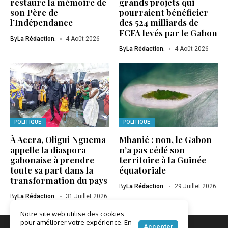
restaure la mémoire de
grands projets qui
son Père de
pourraient bénéficier
l’Indépendance
des 524 milliards de
FCFA levés par le Gabon
By
La Rédaction.
4 Août 2026
By
La Rédaction.
4 Août 2026
POLITIQUE
POLITIQUE
À Accra, Oligui Nguema
Mbanié : non, le Gabon
appelle la diaspora
n’a pas cédé son
gabonaise à prendre
territoire à la Guinée
toute sa part dans la
équatoriale
transformation du pays
By
La Rédaction.
29 Juillet 2026
By
La Rédaction.
31 Juillet 2026
Notre site web utilise des cookies
pour améliorer votre expérience. En
Accepter