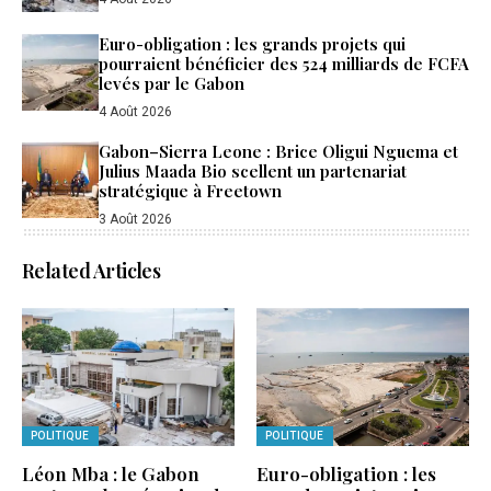
Euro-obligation : les grands projets qui
pourraient bénéficier des 524 milliards de FCFA
levés par le Gabon
4 Août 2026
Gabon–Sierra Leone : Brice Oligui Nguema et
Julius Maada Bio scellent un partenariat
stratégique à Freetown
3 Août 2026
Related Articles
POLITIQUE
POLITIQUE
Léon Mba : le Gabon
Euro-obligation : les