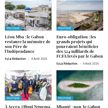
POLITIQUE
POLITIQUE
Léon Mba : le Gabon
Euro-obligation : les
restaure la mémoire de
grands projets qui
son Père de
pourraient bénéficier
l’Indépendance
des 524 milliards de
FCFA levés par le Gabon
By
La Rédaction.
4 Août 2026
By
La Rédaction.
4 Août 2026
POLITIQUE
POLITIQUE
À Accra, Oligui Nguema
Mbanié : non, le Gabon