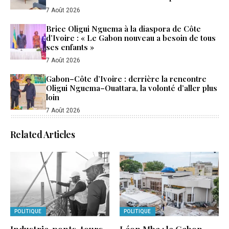
économique du Gabon
7 Août 2026
Brice Oligui Nguema à la diaspora de Côte
d’Ivoire : « Le Gabon nouveau a besoin de tous
ses enfants »
7 Août 2026
Gabon–Côte d’Ivoire : derrière la rencontre
Oligui Nguema–Ouattara, la volonté d’aller plus
loin
7 Août 2026
Related Articles
POLITIQUE
POLITIQUE
Industrie, ponts, tours
Léon Mba : le Gabon