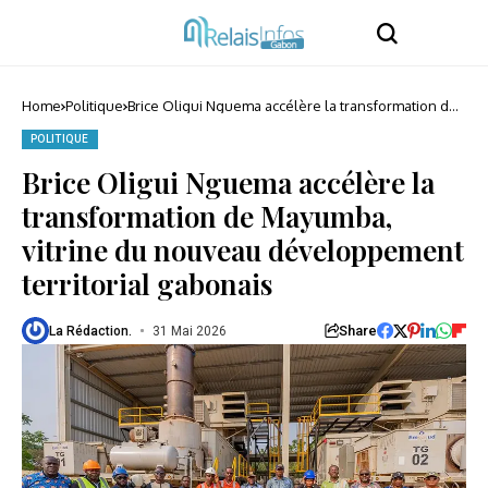
Home
Politique
Brice Oligui Nguema accélère la transformation de
Mayumba, vitrine du nouveau développement
territorial gabonais
POLITIQUE
Brice Oligui Nguema accélère la
transformation de Mayumba,
vitrine du nouveau développement
territorial gabonais
Share
La Rédaction.
31 Mai 2026