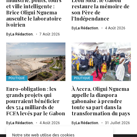
et ville intelligente :
restaure la mémoire de
Brice Oligui Nguema
son Père de
ausculte le laboratoire
l’Indépendance
ivoirien
By
La Rédaction.
4 Août 2026
By
La Rédaction.
7 Août 2026
POLITIQUE
POLITIQUE
Euro-obligation : les
À Accra, Oligui Nguema
grands projets qui
appelle la diaspora
pourraient bénéficier
gabonaise à prendre
des 524 milliards de
toute sa part dans la
FCFA levés par le Gabon
transformation du pays
By
La Rédaction.
4 Août 2026
By
La Rédaction.
31 Juillet 2026
Notre site web utilise des cookies