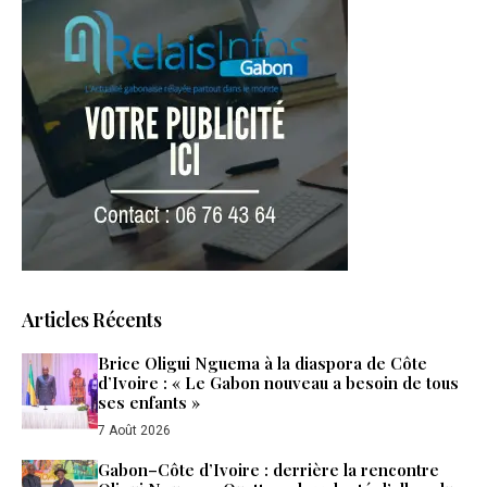
Articles Récents
Brice Oligui Nguema à la diaspora de Côte
d’Ivoire : « Le Gabon nouveau a besoin de tous
ses enfants »
7 Août 2026
Gabon–Côte d’Ivoire : derrière la rencontre