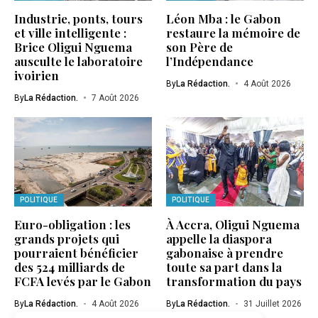
Industrie, ponts, tours
Léon Mba : le Gabon
et ville intelligente :
restaure la mémoire de
Brice Oligui Nguema
son Père de
ausculte le laboratoire
l’Indépendance
ivoirien
By
La Rédaction.
4 Août 2026
By
La Rédaction.
7 Août 2026
POLITIQUE
POLITIQUE
Euro-obligation : les
À Accra, Oligui Nguema
grands projets qui
appelle la diaspora
pourraient bénéficier
gabonaise à prendre
des 524 milliards de
toute sa part dans la
FCFA levés par le Gabon
transformation du pays
By
La Rédaction.
4 Août 2026
By
La Rédaction.
31 Juillet 2026