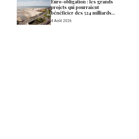
Euro-obligation : les grands
projets qui pourraient
bénéficier des 524 milliards
de FCFA levés par le Gabon
4 Août 2026