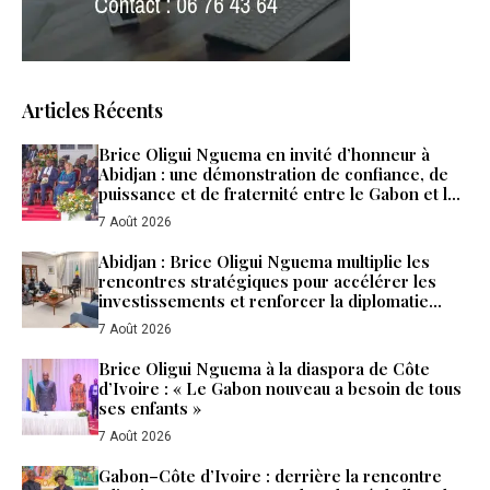
Articles Récents
Brice Oligui Nguema en invité d’honneur à
Abidjan : une démonstration de confiance, de
puissance et de fraternité entre le Gabon et la
Côte d’Ivoire
7 Août 2026
Abidjan : Brice Oligui Nguema multiplie les
rencontres stratégiques pour accélérer les
investissements et renforcer la diplomatie
économique du Gabon
7 Août 2026
Brice Oligui Nguema à la diaspora de Côte
d’Ivoire : « Le Gabon nouveau a besoin de tous
ses enfants »
7 Août 2026
Gabon–Côte d’Ivoire : derrière la rencontre