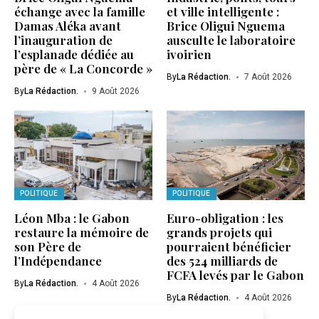
échange avec la famille
et ville intelligente :
Damas Aléka avant
Brice Oligui Nguema
l’inauguration de
ausculte le laboratoire
l’esplanade dédiée au
ivoirien
père de « La Concorde »
By
La Rédaction.
7 Août 2026
By
La Rédaction.
9 Août 2026
POLITIQUE
POLITIQUE
Léon Mba : le Gabon
Euro-obligation : les
restaure la mémoire de
grands projets qui
son Père de
pourraient bénéficier
l’Indépendance
des 524 milliards de
FCFA levés par le Gabon
By
La Rédaction.
4 Août 2026
By
La Rédaction.
4 Août 2026