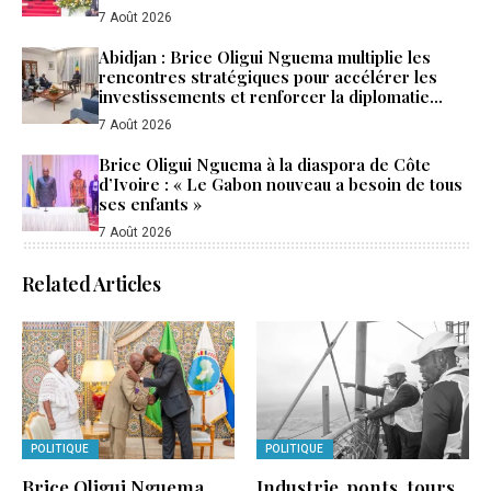
Côte d’Ivoire
7 Août 2026
Abidjan : Brice Oligui Nguema multiplie les
rencontres stratégiques pour accélérer les
investissements et renforcer la diplomatie
économique du Gabon
7 Août 2026
Brice Oligui Nguema à la diaspora de Côte
d’Ivoire : « Le Gabon nouveau a besoin de tous
ses enfants »
7 Août 2026
Related Articles
POLITIQUE
POLITIQUE
Brice Oligui Nguema
Industrie, ponts, tours