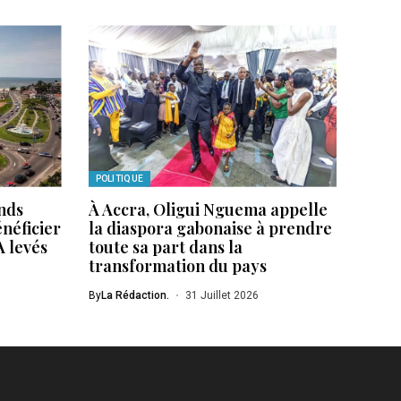
POLITIQUE
ands
À Accra, Oligui Nguema appelle
énéficier
la diaspora gabonaise à prendre
A levés
toute sa part dans la
transformation du pays
By
La Rédaction.
31 Juillet 2026