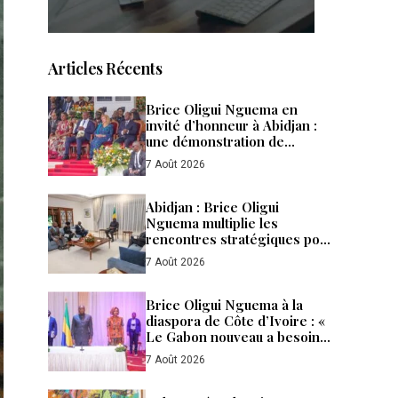
Articles Récents
Brice Oligui Nguema en
invité d’honneur à Abidjan :
une démonstration de
confiance, de puissance et de
7 Août 2026
fraternité entre le Gabon et la
Côte d’Ivoire
Abidjan : Brice Oligui
Nguema multiplie les
rencontres stratégiques pour
accélérer les
7 Août 2026
investissements et renforcer
la diplomatie économique du
Gabon
Brice Oligui Nguema à la
diaspora de Côte d’Ivoire : «
Le Gabon nouveau a besoin
de tous ses enfants »
7 Août 2026