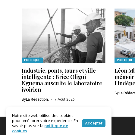
POLITIQUE
POLITIQUE
Industrie, ponts, tours et ville
Léon Mb
intelligente : Brice Oligui
mémoire
Nguema ausculte le laboratoire
l’Indép
ivoirien
By
La Rédact
By
La Rédaction.
7 Août 2026
Notre site web utilise des cookies
pour améliorer votre expérience. En
Accepter
savoir plus sur la
politique de
cookies