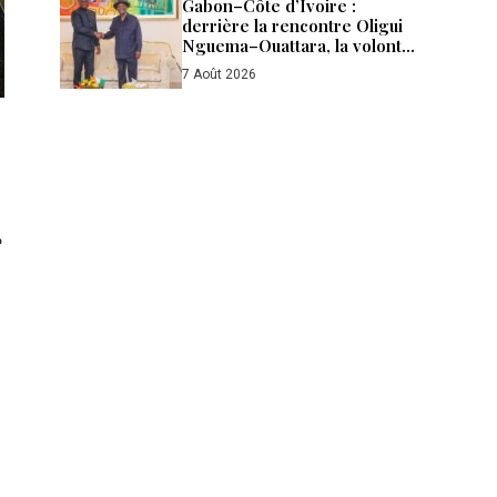
Gabon–Côte d’Ivoire :
derrière la rencontre Oligui
Nguema–Ouattara, la volonté
d’aller plus loin
7 Août 2026
e