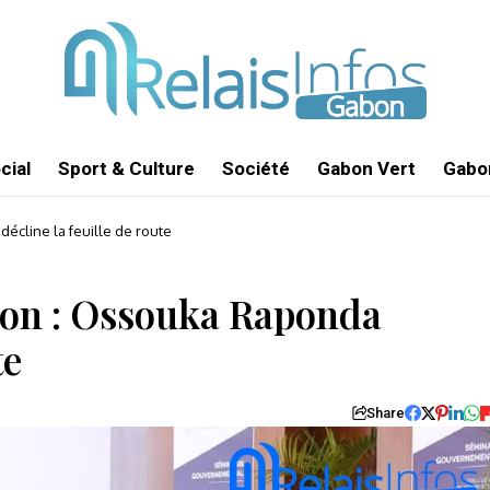
cial
Sport & Culture
Société
Gabon Vert
Gabon
cline la feuille de route
on : Ossouka Raponda
te
Share