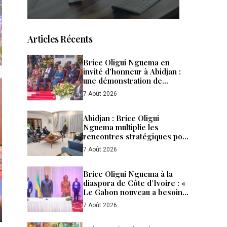
Articles Récents
Brice Oligui Nguema en
invité d’honneur à Abidjan :
une démonstration de
confiance, de puissance et de
7 Août 2026
fraternité entre le Gabon et la
Côte d’Ivoire
Abidjan : Brice Oligui
Nguema multiplie les
rencontres stratégiques pour
accélérer les
7 Août 2026
investissements et renforcer
la diplomatie économique du
Gabon
Brice Oligui Nguema à la
diaspora de Côte d’Ivoire : «
Le Gabon nouveau a besoin
de tous ses enfants »
7 Août 2026