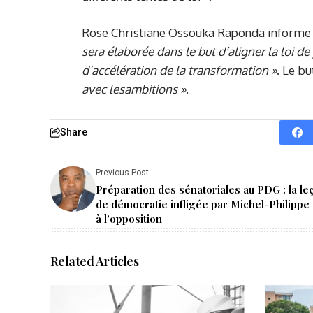
Rose Christiane Ossouka Raponda informe p
sera élaborée dans le but d’aligner
la
loi de
d’
a
ccélération de la
t
ransformation
»
. Le bu
avec
les
ambitions
»
.
Share
Previous Post
Préparation des sénatoriales au PDG : la le
de démocratie infligée par Michel-Philippe
à l’opposition
Related Articles