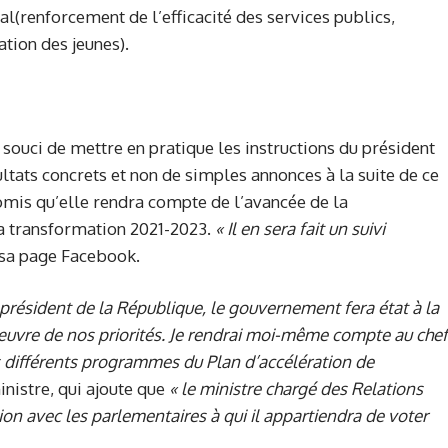
cial(renforcement de l’efficacité des services publics,
tion des jeunes).
 souci de mettre en pratique les instructions du président
ultats concrets et non de simples annonces à la suite de ce
omis qu’elle rendra compte de l’avancée de la
la transformation 2021-2023.
«
Il en sera fait un suivi
r sa page Facebook.
p
résident de la République, le
g
ouvernement fera état à la
uvre de nos priorités.
Je rendrai moi-même compte au
c
hef
es différents programmes du Plan d’
a
ccélération de
nistre, qui ajoute que
« l
e ministre chargé des Relations
tion avec les parlementaires à qui il appartiendra de voter