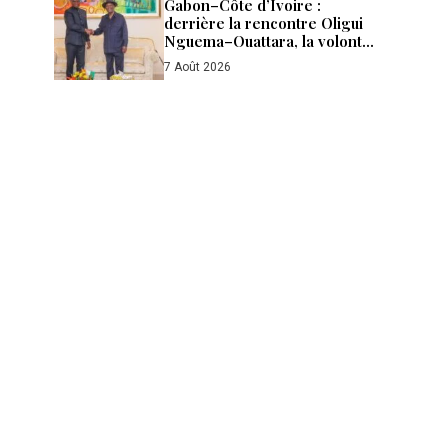
Gabon–Côte d’Ivoire :
derrière la rencontre Oligui
Nguema–Ouattara, la volonté
d’aller plus loin
7 Août 2026