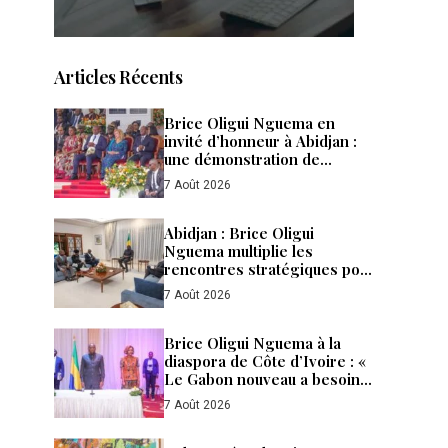
Articles Récents
Brice Oligui Nguema en
invité d’honneur à Abidjan :
une démonstration de
confiance, de puissance et de
7 Août 2026
fraternité entre le Gabon et la
Côte d’Ivoire
Abidjan : Brice Oligui
Nguema multiplie les
rencontres stratégiques pour
accélérer les
7 Août 2026
investissements et renforcer
la diplomatie économique du
Gabon
Brice Oligui Nguema à la
diaspora de Côte d’Ivoire : «
Le Gabon nouveau a besoin
de tous ses enfants »
7 Août 2026