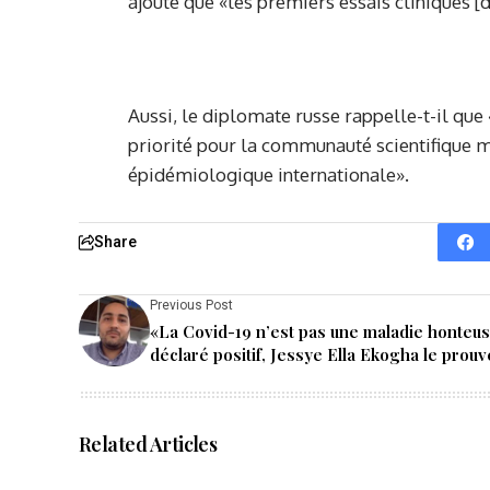
ajouté que «les premiers essais cliniques [d
Aussi, le diplomate russe rappelle-t-il que 
priorité pour la communauté scientifique mo
épidémiologique internationale».
Share
Previous Post
«La Covid-19 n’est pas une maladie honteus
déclaré positif, Jessye Ella Ekogha le prouv
Related Articles