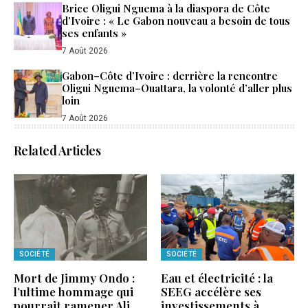
Brice Oligui Nguema à la diaspora de Côte
d’Ivoire : « Le Gabon nouveau a besoin de tous
ses enfants »
7 Août 2026
Gabon–Côte d’Ivoire : derrière la rencontre
Oligui Nguema–Ouattara, la volonté d’aller plus
loin
7 Août 2026
Related Articles
SOCIÉTÉ
SOCIÉTÉ
Mort de Jimmy Ondo :
Eau et électricité : la
l’ultime hommage qui
SEEG accélère ses
pourrait ramener Ali
investissements à