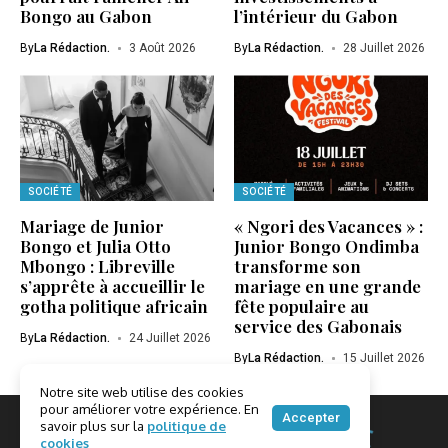
Bongo au Gabon
l’intérieur du Gabon
By
La Rédaction.
3 Août 2026
By
La Rédaction.
28 Juillet 2026
SOCIÉTÉ
SOCIÉTÉ
Mariage de Junior
« Ngori des Vacances » :
Bongo et Julia Otto
Junior Bongo Ondimba
Mbongo : Libreville
transforme son
s’apprête à accueillir le
mariage en une grande
gotha politique africain
fête populaire au
service des Gabonais
By
La Rédaction.
24 Juillet 2026
By
La Rédaction.
15 Juillet 2026
Notre site web utilise des cookies
pour améliorer votre expérience. En
Accepter
savoir plus sur la
politique de
cookies