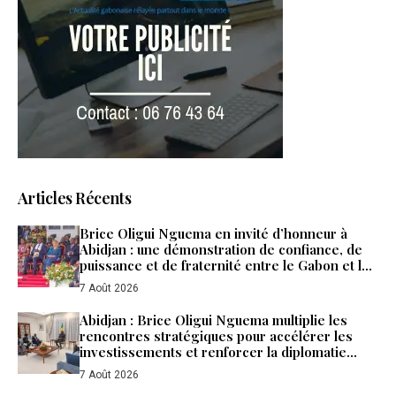
Articles Récents
Brice Oligui Nguema en invité d’honneur à
Abidjan : une démonstration de confiance, de
puissance et de fraternité entre le Gabon et la
Côte d’Ivoire
7 Août 2026
Abidjan : Brice Oligui Nguema multiplie les
rencontres stratégiques pour accélérer les
investissements et renforcer la diplomatie
économique du Gabon
7 Août 2026