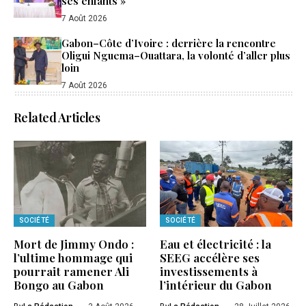
ses enfants »
7 Août 2026
Gabon–Côte d’Ivoire : derrière la rencontre
Oligui Nguema–Ouattara, la volonté d’aller plus
loin
7 Août 2026
Related Articles
SOCIÉTÉ
SOCIÉTÉ
Mort de Jimmy Ondo :
Eau et électricité : la
l’ultime hommage qui
SEEG accélère ses
pourrait ramener Ali
investissements à
Bongo au Gabon
l’intérieur du Gabon