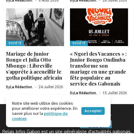
By
La Rédaction.
3 Août 2026
By
La Rédaction.
28 Juillet 2026
SOCIÉTÉ
SOCIÉTÉ
Mariage de Junior
« Ngori des Vacances » :
Bongo et Julia Otto
Junior Bongo Ondimba
Mbongo : Libreville
transforme son
s’apprête à accueillir le
mariage en une grande
gotha politique africain
fête populaire au
service des Gabonais
By
La Rédaction.
24 Juillet 2026
By
La Rédaction.
15 Juillet 2026
Notre site web utilise des cookies
pour améliorer votre expérience. En
Accepter
savoir plus sur la
politique de
cookies
Relais Infos Gabon est un site généraliste d'actualités gabonais.