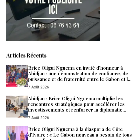
Articles Récents
Brice Oligui Nguema en invité d’honneur à
Abidjan : une démonstration de confiance, de
puissance et de fraternité entre le Gabon et la
Côte d’Ivoire
7 Août 2026
Abidjan : Brice Oligui Nguema multiplie les
rencontres stratégiques pour accélérer les
investissements et renforcer la diplomatie
économique du Gabon
7 Août 2026
Brice Oligui Nguema à la diaspora de Côte
d’Ivoire : « Le Gabon nouveau a besoin de tous