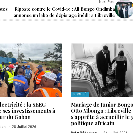
Next Post
otes
Riposte contre le Covid-19 : Ali Bongo Ondimba
annonce un labo de dépistage inédit à Libreville
SOCIÉTÉ
lectricité : la SEEG
Mariage de Junior Bongo 
 ses investissements à
Otto Mbongo : Libreville
eur du Gabon
s’apprête à accueillir le
politique africain
ion.
28 Juillet 2026
By
La Rédaction.
24 Juillet 2026