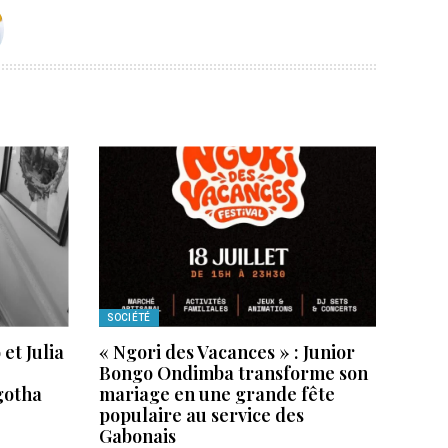
SOCIÉTÉ
et Julia
« Ngori des Vacances » : Junior
Bongo Ondimba transforme son
 gotha
mariage en une grande fête
populaire au service des
Gabonais