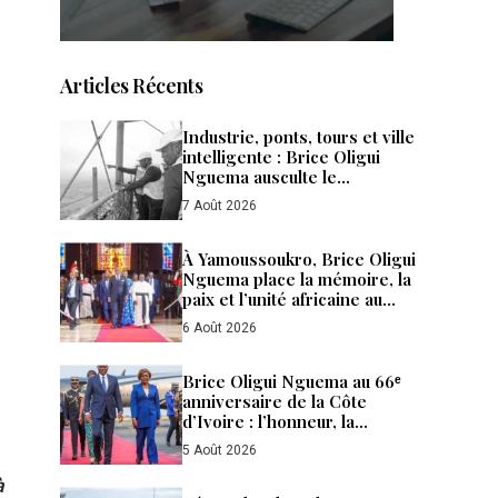
Articles Récents
Industrie, ponts, tours et ville
intelligente : Brice Oligui
Nguema ausculte le
laboratoire ivoirien
7 Août 2026
À Yamoussoukro, Brice Oligui
Nguema place la mémoire, la
paix et l’unité africaine au
cœur de sa diplomatie
6 Août 2026
Brice Oligui Nguema au 66ᵉ
anniversaire de la Côte
d’Ivoire : l’honneur, la
diplomatie et les affaires
5 Août 2026
à