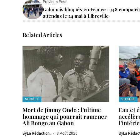
Previous Post
Gabonais bloqués en France : 348 compatri
attendus le 24 mai à Libreville
Related Articles
SOCIÉTÉ
SOCIÉTÉ
Mort de Jimmy Ondo : l’ultime
Eau et é
hommage qui pourrait ramener
accélère
Ali Bongo au Gabon
l’intéri
By
La Rédaction.
3 Août 2026
By
La Rédact