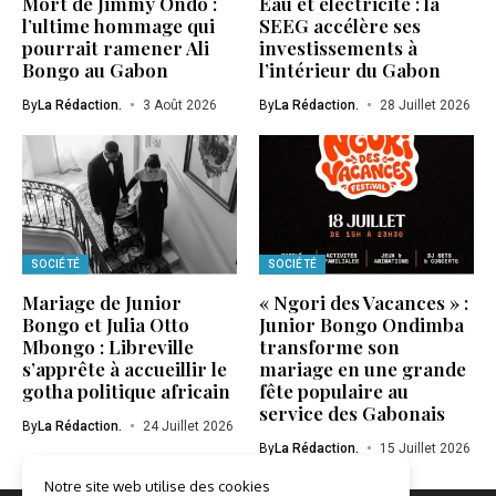
Mort de Jimmy Ondo :
Eau et électricité : la
l’ultime hommage qui
SEEG accélère ses
pourrait ramener Ali
investissements à
Bongo au Gabon
l’intérieur du Gabon
By
La Rédaction.
3 Août 2026
By
La Rédaction.
28 Juillet 2026
SOCIÉTÉ
SOCIÉTÉ
Mariage de Junior
« Ngori des Vacances » :
Bongo et Julia Otto
Junior Bongo Ondimba
Mbongo : Libreville
transforme son
s’apprête à accueillir le
mariage en une grande
gotha politique africain
fête populaire au
service des Gabonais
By
La Rédaction.
24 Juillet 2026
By
La Rédaction.
15 Juillet 2026
Notre site web utilise des cookies