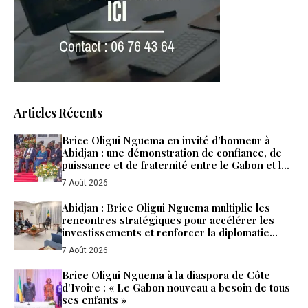
Articles Récents
Brice Oligui Nguema en invité d’honneur à
Abidjan : une démonstration de confiance, de
puissance et de fraternité entre le Gabon et la
Côte d’Ivoire
7 Août 2026
Abidjan : Brice Oligui Nguema multiplie les
rencontres stratégiques pour accélérer les
investissements et renforcer la diplomatie
économique du Gabon
7 Août 2026
Brice Oligui Nguema à la diaspora de Côte
d’Ivoire : « Le Gabon nouveau a besoin de tous
ses enfants »