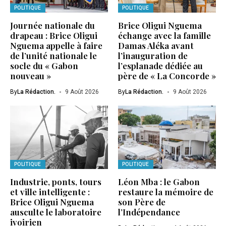
POLITIQUE
POLITIQUE
Journée nationale du
Brice Oligui Nguema
drapeau : Brice Oligui
échange avec la famille
Nguema appelle à faire
Damas Aléka avant
de l’unité nationale le
l’inauguration de
socle du « Gabon
l’esplanade dédiée au
nouveau »
père de « La Concorde »
By
La Rédaction.
9 Août 2026
By
La Rédaction.
9 Août 2026
POLITIQUE
POLITIQUE
Industrie, ponts, tours
Léon Mba : le Gabon
et ville intelligente :
restaure la mémoire de
Brice Oligui Nguema
son Père de
ausculte le laboratoire
l’Indépendance
ivoirien