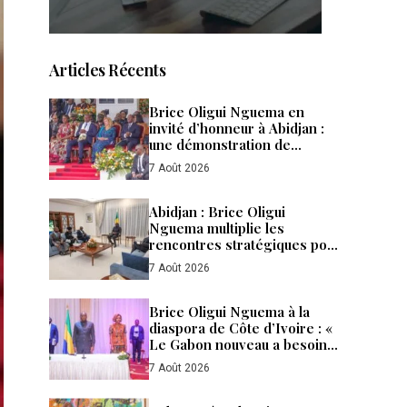
Articles Récents
Brice Oligui Nguema en
invité d’honneur à Abidjan :
une démonstration de
confiance, de puissance et de
7 Août 2026
fraternité entre le Gabon et la
Côte d’Ivoire
Abidjan : Brice Oligui
Nguema multiplie les
rencontres stratégiques pour
accélérer les
7 Août 2026
investissements et renforcer
la diplomatie économique du
Gabon
Brice Oligui Nguema à la
diaspora de Côte d’Ivoire : «
Le Gabon nouveau a besoin
de tous ses enfants »
7 Août 2026