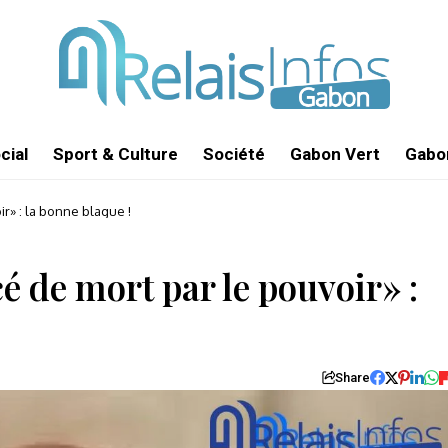
cial
Sport & Culture
Société
Gabon Vert
Gabon
» : la bonne blague !
de mort par le pouvoir» :
Share