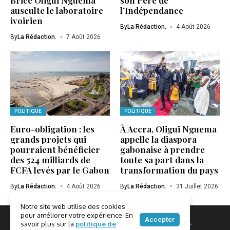
Brice Oligui Nguema
son Père de
ausculte le laboratoire
l’Indépendance
ivoirien
By
La Rédaction.
4 Août 2026
By
La Rédaction.
7 Août 2026
POLITIQUE
POLITIQUE
Euro-obligation : les
À Accra, Oligui Nguema
grands projets qui
appelle la diaspora
pourraient bénéficier
gabonaise à prendre
des 524 milliards de
toute sa part dans la
FCFA levés par le Gabon
transformation du pays
By
La Rédaction.
4 Août 2026
By
La Rédaction.
31 Juillet 2026
Notre site web utilise des cookies
pour améliorer votre expérience. En
Accepter
savoir plus sur la
politique de