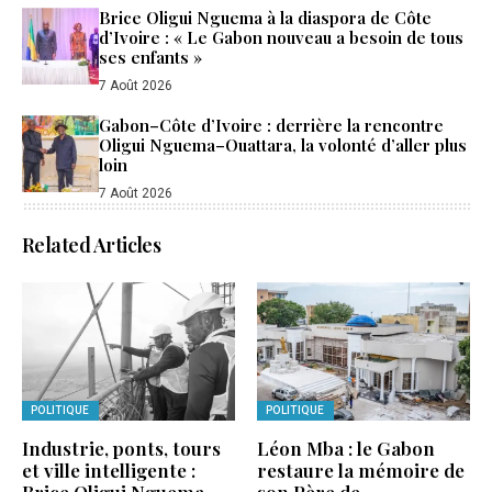
Brice Oligui Nguema à la diaspora de Côte
d’Ivoire : « Le Gabon nouveau a besoin de tous
ses enfants »
7 Août 2026
Gabon–Côte d’Ivoire : derrière la rencontre
Oligui Nguema–Ouattara, la volonté d’aller plus
loin
7 Août 2026
Related Articles
POLITIQUE
POLITIQUE
Industrie, ponts, tours
Léon Mba : le Gabon
et ville intelligente :
restaure la mémoire de