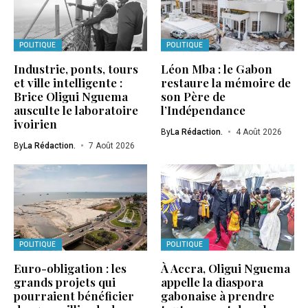
POLITIQUE
POLITIQUE
Industrie, ponts, tours
Léon Mba : le Gabon
et ville intelligente :
restaure la mémoire de
Brice Oligui Nguema
son Père de
ausculte le laboratoire
l’Indépendance
ivoirien
By
La Rédaction.
4 Août 2026
By
La Rédaction.
7 Août 2026
POLITIQUE
POLITIQUE
Euro-obligation : les
À Accra, Oligui Nguema
grands projets qui
appelle la diaspora
pourraient bénéficier
gabonaise à prendre