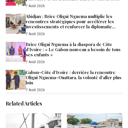
Côte d’Ivoire
7 Août 2026
Abidjan : Brice Oligui Nguema multiplie les
rencontres stratégiques pour accélérer les
investissements et renforcer la diplomatie
économique du Gabon
7 Août 2026
Brice Oligui Nguema à la diaspora de Côte
d’Ivoire : « Le Gabon nouveau a besoin de tous
ses enfants »
7 Août 2026
Gabon–Côte d’Ivoire : derrière la rencontre
Oligui Nguema–Ouattara, la volonté d’aller plus
loin
7 Août 2026
Related Articles