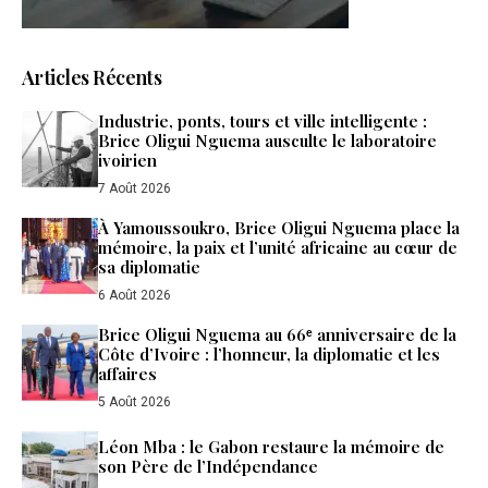
Articles Récents
Industrie, ponts, tours et ville intelligente :
Brice Oligui Nguema ausculte le laboratoire
ivoirien
7 Août 2026
À Yamoussoukro, Brice Oligui Nguema place la
mémoire, la paix et l’unité africaine au cœur de
sa diplomatie
6 Août 2026
Brice Oligui Nguema au 66ᵉ anniversaire de la
Côte d’Ivoire : l’honneur, la diplomatie et les
affaires
5 Août 2026
Léon Mba : le Gabon restaure la mémoire de
son Père de l’Indépendance