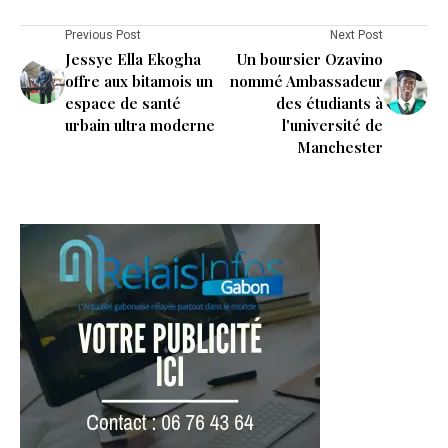
Previous Post
Next Post
Jessye Ella Ekogha
Un boursier Ozavino
offre aux bitamois un
nommé Ambassadeur
espace de santé
des étudiants à
urbain ultra moderne
l'université de
Manchester