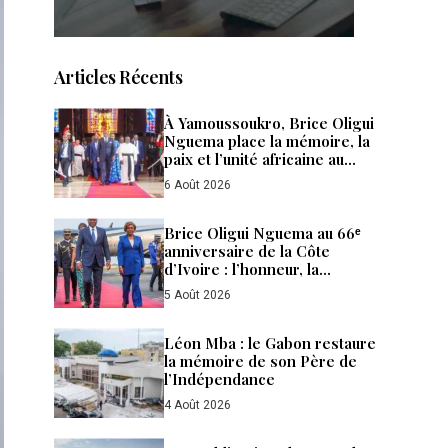
Articles Récents
À Yamoussoukro, Brice Oligui
Nguema place la mémoire, la
paix et l’unité africaine au
cœur de sa diplomatie
6 Août 2026
Brice Oligui Nguema au 66ᵉ
anniversaire de la Côte
d’Ivoire : l’honneur, la
diplomatie et les affaires
5 Août 2026
Léon Mba : le Gabon restaure
la mémoire de son Père de
l’Indépendance
4 Août 2026