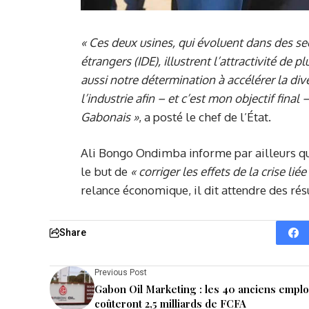
«
Ces deux usines, qui évoluent dans des sect
étrangers (IDE), illustrent l’attractivité de
aussi notre détermination à accélérer la div
l’industrie afin – et c’est mon objectif final
Gabonais
»
, a posté le chef de l’État.
Ali Bongo Ondimba informe par ailleurs qu’i
le but de
« corriger les effets de la crise l
relance économique, il dit attendre des résu
Share
Previous Post
Gabon Oil Marketing : les 40 anciens empl
coûteront 2,5 milliards de FCFA