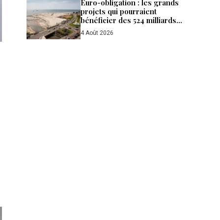
Euro-obligation : les grands
projets qui pourraient
bénéficier des 524 milliards
de FCFA levés par le Gabon
4 Août 2026