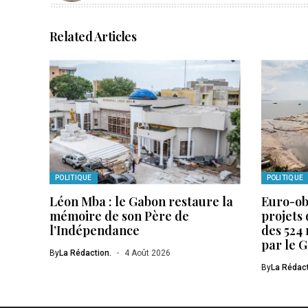
Related Articles
POLITIQUE
POLITIQUE
Léon Mba : le Gabon restaure la
Euro-obl
mémoire de son Père de
projets 
l’Indépendance
des 524 
par le 
By
La Rédaction.
4 Août 2026
By
La Rédact