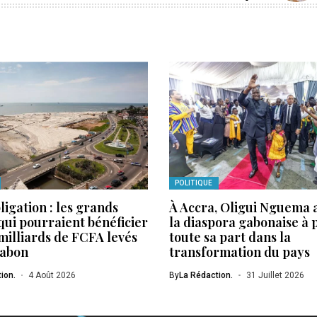
POLITIQUE
igation : les grands
À Accra, Oligui Nguema 
qui pourraient bénéficier
la diaspora gabonaise à
milliards de FCFA levés
toute sa part dans la
Gabon
transformation du pays
ion.
4 Août 2026
By
La Rédaction.
31 Juillet 2026