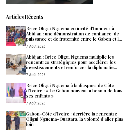
Articles Récents
Brice Oligui Nguema en invité d’honneur à
Abidjan : une démonstration de confiance, de
puissance et de fraternité entre le Gabon et la
Côte d’Ivoire
7 Août 2026
Abidjan : Brice Oligui Nguema multiplie les
rencontres stratégiques pour accélérer les
investissements et renforcer la diplomatie
économique du Gabon
7 Août 2026
Brice Oligui Nguema à la diaspora de Côte
d’Ivoire : « Le Gabon nouveau a besoin de tous
ses enfants »
7 Août 2026
Gabon–Côte d’Ivoire : derrière la rencontre
Oligui Nguema–Ouattara, la volonté d’aller plus
loin