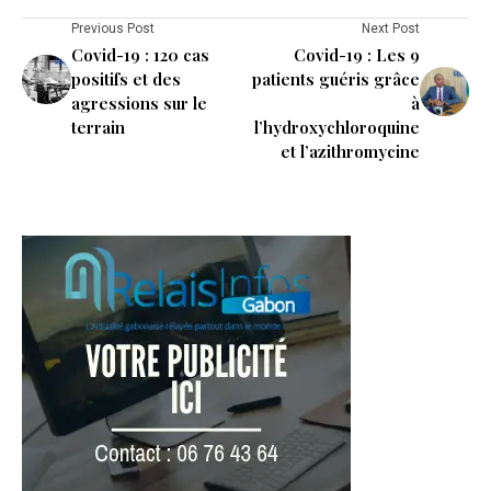
Previous Post
Next Post
Covid-19 : 120 cas
Covid-19 : Les 9
positifs et des
patients guéris grâce
agressions sur le
à
terrain
l’hydroxychloroquine
et l’azithromycine