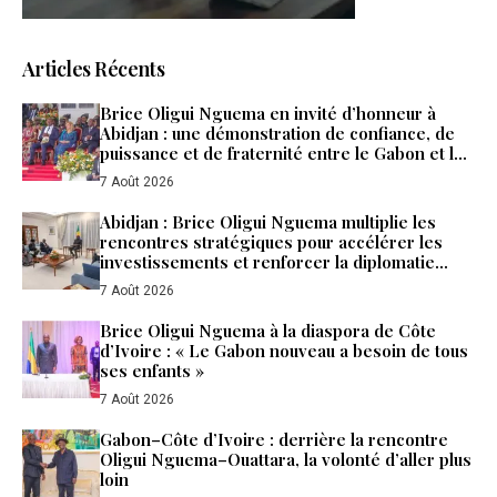
Articles Récents
Brice Oligui Nguema en invité d’honneur à
Abidjan : une démonstration de confiance, de
puissance et de fraternité entre le Gabon et la
Côte d’Ivoire
7 Août 2026
Abidjan : Brice Oligui Nguema multiplie les
rencontres stratégiques pour accélérer les
investissements et renforcer la diplomatie
économique du Gabon
7 Août 2026
Brice Oligui Nguema à la diaspora de Côte
d’Ivoire : « Le Gabon nouveau a besoin de tous
ses enfants »
7 Août 2026
Gabon–Côte d’Ivoire : derrière la rencontre
Oligui Nguema–Ouattara, la volonté d’aller plus
loin