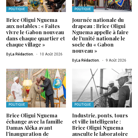
POLITIQUE
POLITIQUE
Brice Oligui Nguema
Journée nationale du
aux notables : « Faites
drapeau : Brice Oligui
vivre le Gabon nouveau
Nguema appelle à faire
dans chaque quartier et
de l’unité nationale le
chaque village »
socle du « Gabon
nouveau »
By
La Rédaction.
10 Août 2026
By
La Rédaction.
9 Août 2026
POLITIQUE
POLITIQUE
Brice Oligui Nguema
Industrie, ponts, tours
échange avec la famille
et ville intelligente :
Damas Aléka avant
Brice Oligui Nguema
l’inauguration de
ausculte le laboratoire