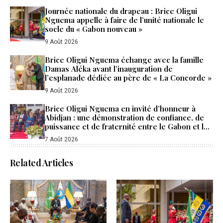
Journée nationale du drapeau : Brice Oligui
Nguema appelle à faire de l’unité nationale le
socle du « Gabon nouveau »
9 Août 2026
Brice Oligui Nguema échange avec la famille
Damas Aléka avant l’inauguration de
l’esplanade dédiée au père de « La Concorde »
9 Août 2026
Brice Oligui Nguema en invité d’honneur à
Abidjan : une démonstration de confiance, de
puissance et de fraternité entre le Gabon et la
Côte d’Ivoire
7 Août 2026
Related Articles