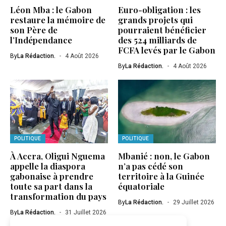
Léon Mba : le Gabon
Euro-obligation : les
restaure la mémoire de
grands projets qui
son Père de
pourraient bénéficier
l’Indépendance
des 524 milliards de
FCFA levés par le Gabon
By
La Rédaction.
4 Août 2026
By
La Rédaction.
4 Août 2026
POLITIQUE
POLITIQUE
À Accra, Oligui Nguema
Mbanié : non, le Gabon
appelle la diaspora
n’a pas cédé son
gabonaise à prendre
territoire à la Guinée
toute sa part dans la
équatoriale
transformation du pays
By
La Rédaction.
29 Juillet 2026
By
La Rédaction.
31 Juillet 2026