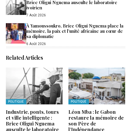
Brice Oligui Nguema ausculte le laboratoire
ivoirien
7 Août 2026
À Yamoussoukro, Brice Oligui Nguema place la
mémoire, la paix et l’unité africaine au cœur de
sa diplomatie
6 Août 2026
Related Articles
POLITIQUE
POLITIQUE
Industrie, ponts, tours
Léon Mba : le Gabon
et ville intelligente :
restaure la mémoire de
Brice Oligui Nguema
son Père de
ausculte le laboratoire
l’Indépendance