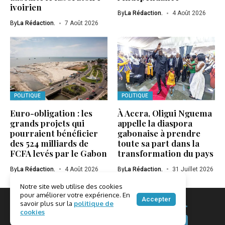
ivoirien
By
La Rédaction.
4 Août 2026
By
La Rédaction.
7 Août 2026
POLITIQUE
POLITIQUE
Euro-obligation : les
À Accra, Oligui Nguema
grands projets qui
appelle la diaspora
pourraient bénéficier
gabonaise à prendre
des 524 milliards de
toute sa part dans la
FCFA levés par le Gabon
transformation du pays
By
La Rédaction.
4 Août 2026
By
La Rédaction.
31 Juillet 2026
Notre site web utilise des cookies
pour améliorer votre expérience. En
Accepter
savoir plus sur la
politique de
cookies