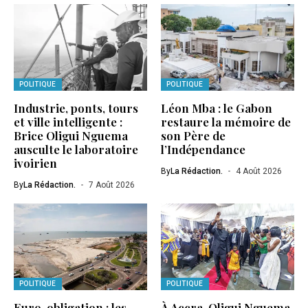
POLITIQUE
POLITIQUE
Industrie, ponts, tours
Léon Mba : le Gabon
et ville intelligente :
restaure la mémoire de
Brice Oligui Nguema
son Père de
ausculte le laboratoire
l’Indépendance
ivoirien
By
La Rédaction.
4 Août 2026
By
La Rédaction.
7 Août 2026
POLITIQUE
POLITIQUE
Euro-obligation : les
À Accra, Oligui Nguema