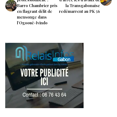
Barro Chambrier pris
la Transgabonaise
en flagrant délit de
redémarrent au PK 56
mensonge dans
l’Ogooué-Ivindo