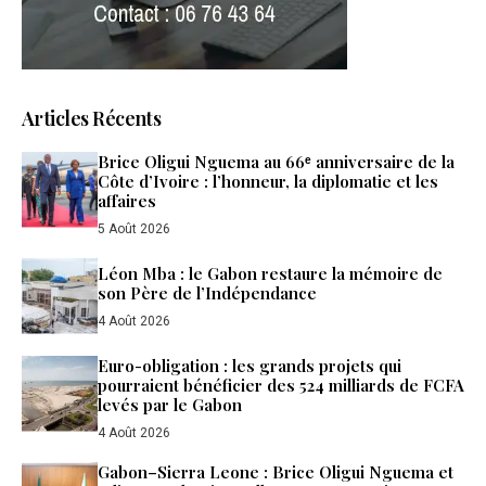
Articles Récents
Brice Oligui Nguema au 66ᵉ anniversaire de la
Côte d’Ivoire : l’honneur, la diplomatie et les
affaires
5 Août 2026
Léon Mba : le Gabon restaure la mémoire de
son Père de l’Indépendance
4 Août 2026
Euro-obligation : les grands projets qui
pourraient bénéficier des 524 milliards de FCFA
levés par le Gabon
4 Août 2026
Gabon–Sierra Leone : Brice Oligui Nguema et