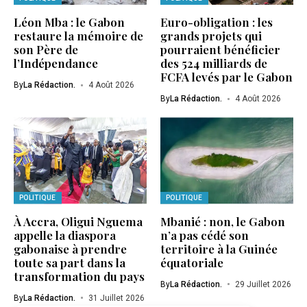
Léon Mba : le Gabon
Euro-obligation : les
restaure la mémoire de
grands projets qui
son Père de
pourraient bénéficier
l’Indépendance
des 524 milliards de
FCFA levés par le Gabon
By
La Rédaction.
4 Août 2026
By
La Rédaction.
4 Août 2026
POLITIQUE
POLITIQUE
À Accra, Oligui Nguema
Mbanié : non, le Gabon
appelle la diaspora
n’a pas cédé son
gabonaise à prendre
territoire à la Guinée
toute sa part dans la
équatoriale
transformation du pays
By
La Rédaction.
29 Juillet 2026
By
La Rédaction.
31 Juillet 2026