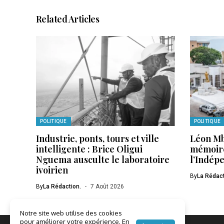
Related Articles
POLITIQUE
POLITIQUE
Industrie, ponts, tours et ville
Léon Mb
intelligente : Brice Oligui
mémoire
Nguema ausculte le laboratoire
l’Indép
ivoirien
By
La Rédact
By
La Rédaction.
7 Août 2026
Notre site web utilise des cookies
pour améliorer votre expérience. En