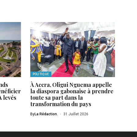
POLITIQUE
ands
À Accra, Oligui Nguema appelle
énéficier
la diaspora gabonaise à prendre
A levés
toute sa part dans la
transformation du pays
By
La Rédaction.
31 Juillet 2026