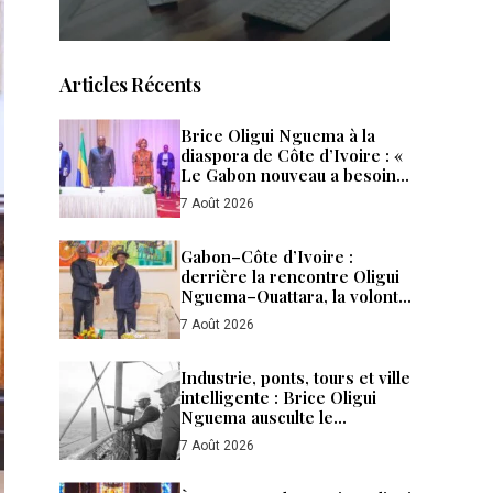
Articles Récents
Brice Oligui Nguema à la
diaspora de Côte d’Ivoire : «
Le Gabon nouveau a besoin
de tous ses enfants »
7 Août 2026
Gabon–Côte d’Ivoire :
derrière la rencontre Oligui
Nguema–Ouattara, la volonté
d’aller plus loin
7 Août 2026
Industrie, ponts, tours et ville
intelligente : Brice Oligui
Nguema ausculte le
laboratoire ivoirien
7 Août 2026