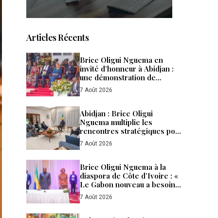
Articles Récents
Brice Oligui Nguema en
invité d’honneur à Abidjan :
une démonstration de
confiance, de puissance et de
7 Août 2026
fraternité entre le Gabon et la
Côte d’Ivoire
Abidjan : Brice Oligui
Nguema multiplie les
rencontres stratégiques pour
accélérer les
7 Août 2026
investissements et renforcer
la diplomatie économique du
Gabon
Brice Oligui Nguema à la
diaspora de Côte d’Ivoire : «
Le Gabon nouveau a besoin
de tous ses enfants »
7 Août 2026