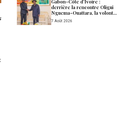
Gabon–Côte d’Ivoire :
derrière la rencontre Oligui
Nguema–Ouattara, la volonté
s
d’aller plus loin
7 Août 2026
t