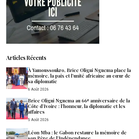
Articles Récents
À Yamoussoukro, Brice Oligui Nguema place la
mémoire, la paix et l’unité africaine au cœur de
sa diplomatie
6 Août 2026
Brice Oligui Nguema au 66ᵉ anniversaire de la
Côte d’Ivoire : l’honneur, la diplomatie et les
affaires
5 Août 2026
Léon Mba : le Gabon restaure la mémoire de
son Père de l’Indépendance