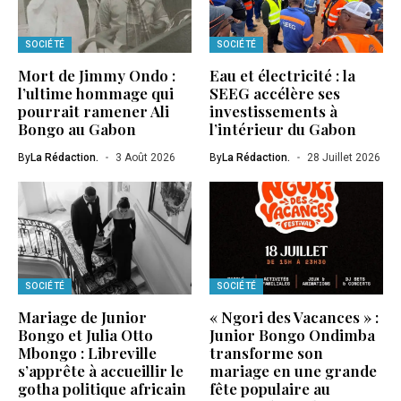
SOCIÉTÉ
SOCIÉTÉ
Mort de Jimmy Ondo :
Eau et électricité : la
l’ultime hommage qui
SEEG accélère ses
pourrait ramener Ali
investissements à
Bongo au Gabon
l’intérieur du Gabon
By
La Rédaction.
3 Août 2026
By
La Rédaction.
28 Juillet 2026
SOCIÉTÉ
SOCIÉTÉ
Mariage de Junior
« Ngori des Vacances » :
Bongo et Julia Otto
Junior Bongo Ondimba
Mbongo : Libreville
transforme son
s’apprête à accueillir le
mariage en une grande
gotha politique africain
fête populaire au