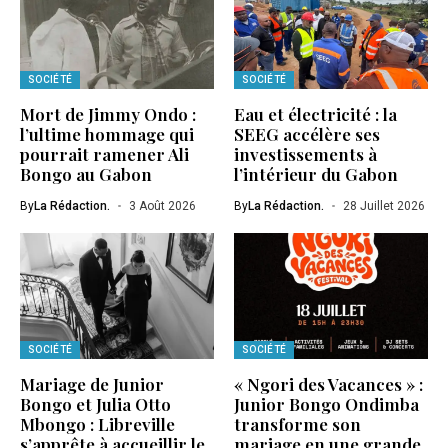
SOCIÉTÉ
SOCIÉTÉ
Mort de Jimmy Ondo :
Eau et électricité : la
l’ultime hommage qui
SEEG accélère ses
pourrait ramener Ali
investissements à
Bongo au Gabon
l’intérieur du Gabon
By
La Rédaction.
3 Août 2026
By
La Rédaction.
28 Juillet 2026
SOCIÉTÉ
SOCIÉTÉ
Mariage de Junior
« Ngori des Vacances » :
Bongo et Julia Otto
Junior Bongo Ondimba
Mbongo : Libreville
transforme son
s’apprête à accueillir le
mariage en une grande