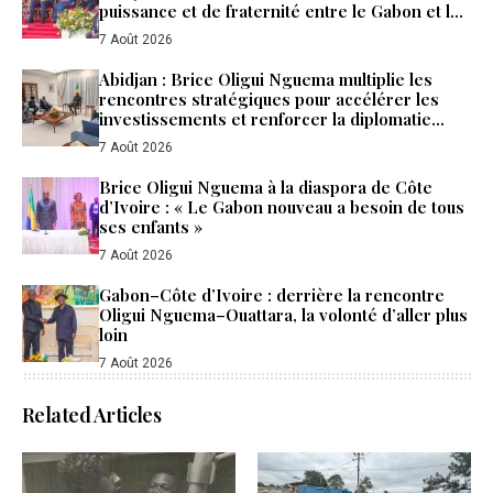
puissance et de fraternité entre le Gabon et la
Côte d’Ivoire
7 Août 2026
Abidjan : Brice Oligui Nguema multiplie les
rencontres stratégiques pour accélérer les
investissements et renforcer la diplomatie
économique du Gabon
7 Août 2026
Brice Oligui Nguema à la diaspora de Côte
d’Ivoire : « Le Gabon nouveau a besoin de tous
ses enfants »
7 Août 2026
Gabon–Côte d’Ivoire : derrière la rencontre
Oligui Nguema–Ouattara, la volonté d’aller plus
loin
7 Août 2026
Related Articles