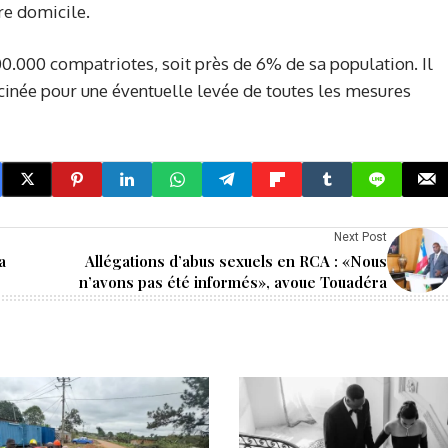
re domicile.
100.000 compatriotes, soit près de 6% de sa population. Il
cinée pour une éventuelle levée de toutes les mesures
Next Post
a
Allégations d’abus sexuels en RCA : «Nous
n’avons pas été informés», avoue Touadéra