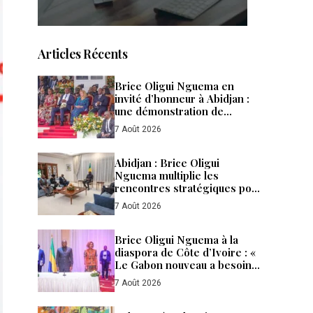
Articles Récents
Brice Oligui Nguema en
invité d’honneur à Abidjan :
une démonstration de
confiance, de puissance et de
7 Août 2026
fraternité entre le Gabon et la
Côte d’Ivoire
Abidjan : Brice Oligui
Nguema multiplie les
rencontres stratégiques pour
accélérer les
7 Août 2026
investissements et renforcer
la diplomatie économique du
Gabon
Brice Oligui Nguema à la
diaspora de Côte d’Ivoire : «
Le Gabon nouveau a besoin
de tous ses enfants »
7 Août 2026