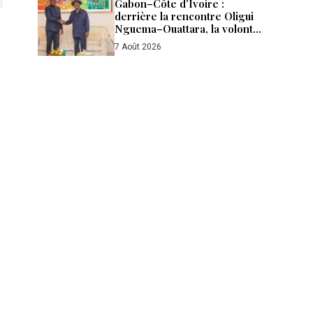
Gabon–Côte d’Ivoire :
derrière la rencontre Oligui
Nguema–Ouattara, la volonté
d’aller plus loin
7 Août 2026