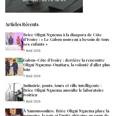
Articles Récents
Brice Oligui Nguema à la diaspora de Côte
d’Ivoire : « Le Gabon nouveau a besoin de tous
ses enfants »
7 Août 2026
Gabon–Côte d’Ivoire : derrière la rencontre
Oligui Nguema–Ouattara, la volonté d’aller plus
loin
7 Août 2026
Industrie, ponts, tours et ville intelligente :
Brice Oligui Nguema ausculte le laboratoire
ivoirien
7 Août 2026
À Yamoussoukro, Brice Oligui Nguema place la
mémoire, la paix et l’unité africaine au cœur de