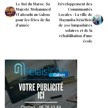
Le Roi du Maroc, Sa
Développement des
Majesté Mohammed
Communautés
Vl attendu au Gabon
Locales : La ville de
pour les fêtes de fin
Mayumba bénéficie
d'année
de 200 lampadaires
solaires et de la
réhabilitation d'une
école