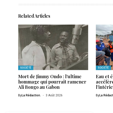
Related Articles
SOCIÉTÉ
SOCIÉTÉ
Mort de Jimmy Ondo : l’ultime
Eau et é
hommage qui pourrait ramener
accélère
Ali Bongo au Gabon
l’intéri
By
La Rédaction.
3 Août 2026
By
La Rédact