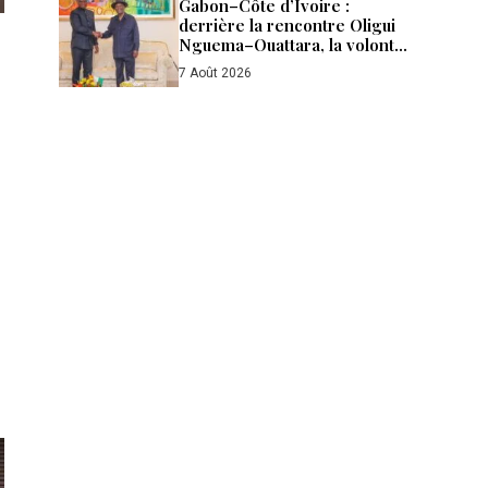
Gabon–Côte d’Ivoire :
derrière la rencontre Oligui
Nguema–Ouattara, la volonté
d’aller plus loin
7 Août 2026