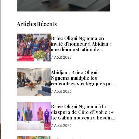
Articles Récents
Brice Oligui Nguema en
invité d’honneur à Abidjan :
une démonstration de
confiance, de puissance et de
7 Août 2026
fraternité entre le Gabon et la
Côte d’Ivoire
Abidjan : Brice Oligui
Nguema multiplie les
rencontres stratégiques pour
accélérer les
7 Août 2026
investissements et renforcer
la diplomatie économique du
Gabon
Brice Oligui Nguema à la
diaspora de Côte d’Ivoire : «
Le Gabon nouveau a besoin
de tous ses enfants »
7 Août 2026