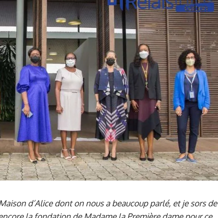
la Maison d’Alice dont on nous a beaucoup parlé, et je sors de
ite encore la fondation de Madame la Première dame pour ce