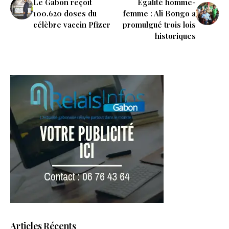
Le Gabon reçoit
Égalité homme-
100.620 doses du
femme : Ali Bongo a
célèbre vaccin Pfizer
promulgué trois lois
historiques
Articles Récents