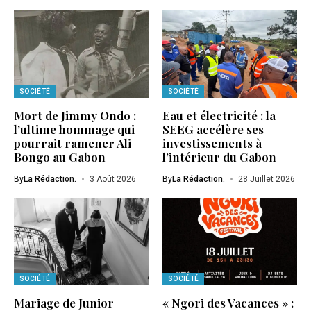
SOCIÉTÉ
SOCIÉTÉ
Mort de Jimmy Ondo :
Eau et électricité : la
l’ultime hommage qui
SEEG accélère ses
pourrait ramener Ali
investissements à
Bongo au Gabon
l’intérieur du Gabon
By
La Rédaction.
3 Août 2026
By
La Rédaction.
28 Juillet 2026
SOCIÉTÉ
SOCIÉTÉ
Mariage de Junior
« Ngori des Vacances » :