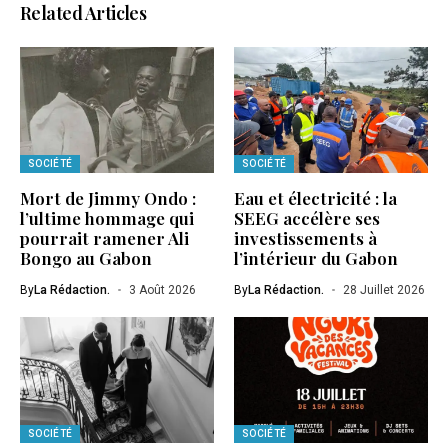
Related Articles
SOCIÉTÉ
SOCIÉTÉ
Mort de Jimmy Ondo :
Eau et électricité : la
l’ultime hommage qui
SEEG accélère ses
pourrait ramener Ali
investissements à
Bongo au Gabon
l’intérieur du Gabon
By
La Rédaction.
3 Août 2026
By
La Rédaction.
28 Juillet 2026
SOCIÉTÉ
SOCIÉTÉ