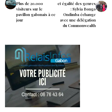
Plus de 20.000
et égalité des genres
visiteurs sur le
: Sylvia Bongo
pavillon gabonais à ce
Ondimba échange
jour
avec une délégation
du Commonwealth