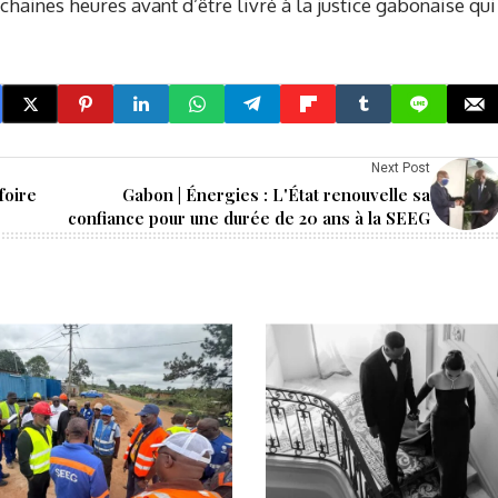
aines heures avant d’être livré à la justice gabonaise qui
Next Post
foire
Gabon | Énergies : L'État renouvelle sa
confiance pour une durée de 20 ans à la SEEG