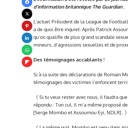
d’information britannique The Guardian .
L’actuel Président de la League de Football
a de quoi être inquiet. Après Patrick Assou
qu’on qualifie de plus grand scandale sexuel
mineurs, d’agressions sexuelles et de pro
Des témoignages accablants !
Si à la suite des déclarations de Romain M
témoignages des victimes l’enfoncent terr
《 Si tu veux rester avec nous, il faudra qu
répondu : Ton cul. Il m’a même proposé de l
[Serge Mombo et Assoumou Eyi, NDLR] . 》,
《 La même nuit, Mombo est venu dans ma c