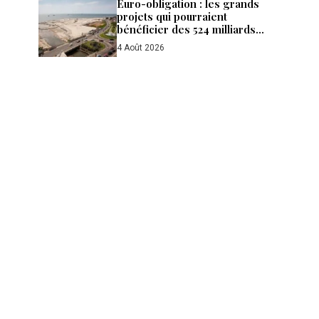
Euro-obligation : les grands
projets qui pourraient
bénéficier des 524 milliards
de FCFA levés par le Gabon
4 Août 2026