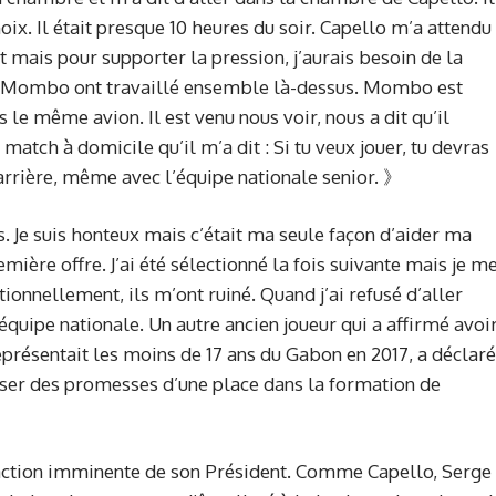
hoix. Il était presque 10 heures du soir. Capello m’a attendu
ent mais pour supporter la pression, j’aurais besoin de la
o et Mombo ont travaillé ensemble là-dessus. Mombo est
le même avion. Il est venu nous voir, nous a dit qu’il
match à domicile qu’il m’a dit : Si tu veux jouer, tu devras
carrière, même avec l’équipe nationale senior. 》
s. Je suis honteux mais c’était ma seule façon d’aider ma
emière offre. J’ai été sélectionné la fois suivante mais je m
onnellement, ils m’ont ruiné. Quand j’ai refusé d’aller
l’équipe nationale. Un autre ancien joueur qui a affirmé avoi
eprésentait les moins de 17 ans du Gabon en 2017, a déclaré
oser des promesses d’une place dans la formation de
action imminente de son Président. Comme Capello, Serge