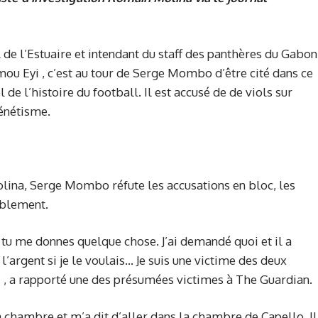
 de l’Estuaire et intendant du staff des panthères du Gabon
mou Eyi , c’est au tour de Serge Mombo d’être cité dans ce
 de l’histoire du football. Il est accusé de de viols sur
xénétisme.
olina, Serge Mombo réfute les accusations en bloc, les
iblement.
e tu me donnes quelque chose. J’ai demandé quoi et il a
’argent si je le voulais… Je suis une victime des deux
 a rapporté une des présumées victimes à The Guardian.
hambre et m’a dit d’aller dans la chambre de Capello. Il