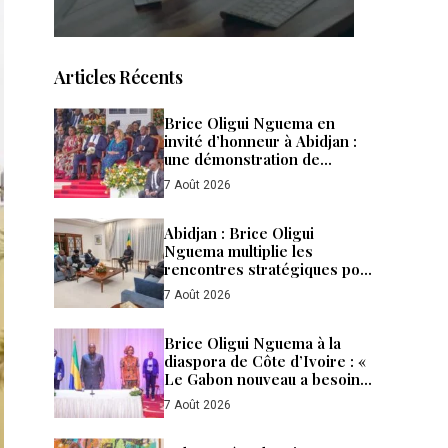
Articles Récents
Brice Oligui Nguema en
invité d’honneur à Abidjan :
une démonstration de
confiance, de puissance et de
7 Août 2026
fraternité entre le Gabon et la
Côte d’Ivoire
Abidjan : Brice Oligui
Nguema multiplie les
rencontres stratégiques pour
accélérer les
7 Août 2026
investissements et renforcer
la diplomatie économique du
Gabon
Brice Oligui Nguema à la
diaspora de Côte d’Ivoire : «
Le Gabon nouveau a besoin
de tous ses enfants »
7 Août 2026