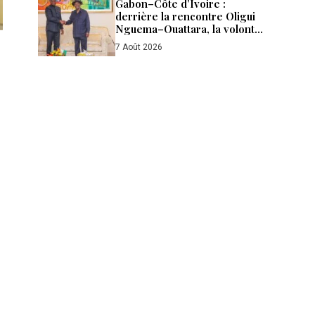
Gabon–Côte d’Ivoire :
derrière la rencontre Oligui
Nguema–Ouattara, la volonté
d’aller plus loin
7 Août 2026