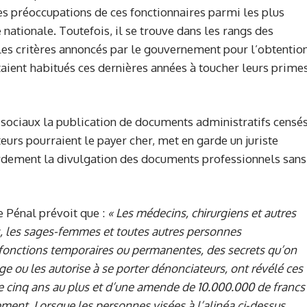
les préoccupations de ces fonctionnaires parmi les plus
 nationale. Toutefois, il se trouve dans les rangs des
 les critères annoncés par le gouvernement pour l’obtentio
taient habitués ces dernières années à toucher leurs prime
ux sociaux la publication de documents administratifs censé
teurs pourraient le payer cher, met en garde un juriste
rdement la divulgation des documents professionnels sans
e Pénal prévoit que :
« Les médecins, chirurgiens et autres
ns, les sages-femmes et toutes autres personnes
r fonctions temporaires ou permanentes, des secrets qu’on
blige ou les autorise à se porter dénonciateurs, ont révélé ces
 cinq ans au plus et d’une amende de 10.000.000 de francs
ement.
Lorsque les personnes visées à l’alinéa ci-dessus