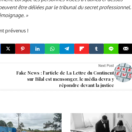
peuvent être déliées par le tribunal du secret professionnel.
témoignage. »
nt prévenus !
Next Post
Fake News : l’article de La Lettre du Continent
sur Bilal est mensonger, le média devra y
répondre devant la justice