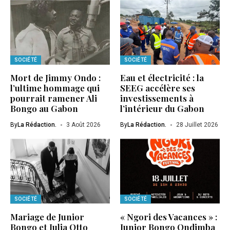
SOCIÉTÉ
SOCIÉTÉ
Mort de Jimmy Ondo :
Eau et électricité : la
l’ultime hommage qui
SEEG accélère ses
pourrait ramener Ali
investissements à
Bongo au Gabon
l’intérieur du Gabon
By
La Rédaction.
3 Août 2026
By
La Rédaction.
28 Juillet 2026
SOCIÉTÉ
SOCIÉTÉ
Mariage de Junior
« Ngori des Vacances » :
Bongo et Julia Otto
Junior Bongo Ondimba