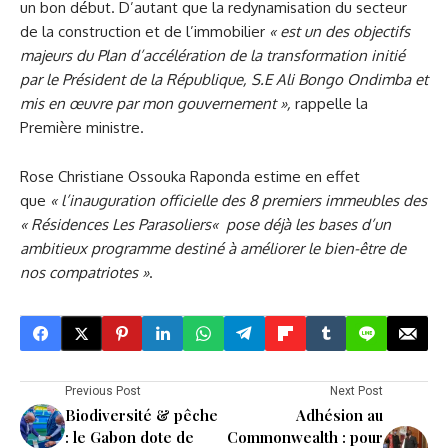
un bon début. D’autant que la redynamisation du secteur
de la construction et de l’immobilier
«
est un des objectifs
majeurs du Plan d’accélération de la transformation initié
par le Président de la République, S.E Ali Bongo Ondimba et
mis en œuvre par mon
g
ouvernement
»,
rappelle la
Première ministre.
Rose Christiane Ossouka Raponda estime en effet
que
« l
’inauguration officielle des
8
premiers immeubles des
«
R
ésidences
L
es
P
arasoliers
«
pose déjà les bases d’un
ambitieux programme
destiné
à améliorer le bien-être de
nos compatriotes
»
.
Previous Post
Next Post
Biodiversité & pêche
Adhésion au
: le Gabon dote de
Commonwealth : pour